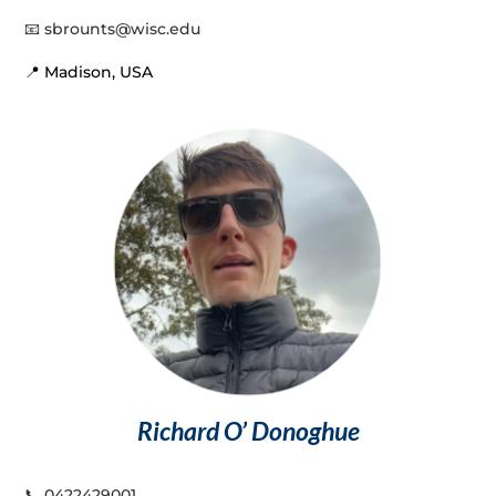
📧
sbrounts@wisc.edu
📍 Madison, USA
Richard O’ Donoghue
📞
0422429001