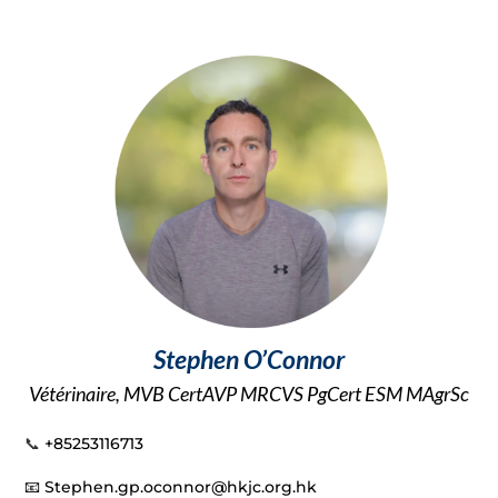
Stephen O’Connor
Vétérinaire,
MVB CertAVP MRCVS PgCert ESM MAgrSc
📞
+85253116713
📧 Stephen.gp
.oconnor@hkjc.org.hk