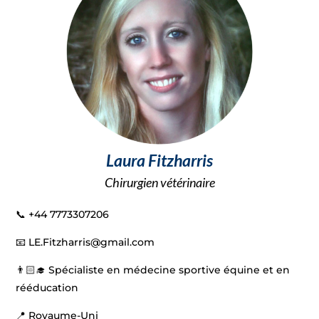
Laura Fitzharris
Chirurgien vétérinaire
📞 +44 7773307206
📧
LE.Fitzharris@gmail.com
👨🏻‍🎓 Spécialiste en médecine sportive équine et en
rééducation
📍 Royaume-Uni