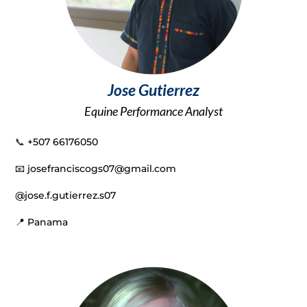
Jose Gutierrez
Equine Performance Analyst
📞
+507 66176050
📧 josefranciscogs07@gmail.com
@jose.f.gutierrez.s07
📍 Panama