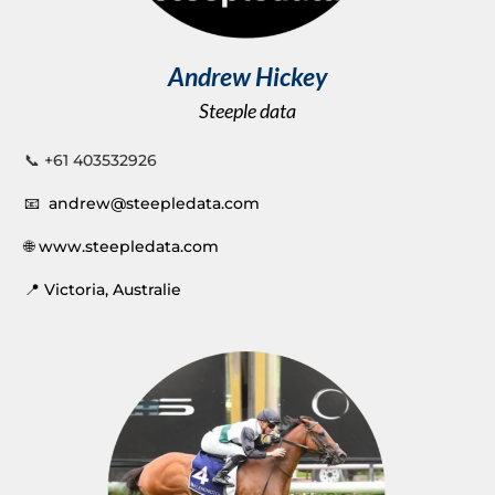
Andrew Hickey
Steeple data
📞 +61
403532926
📧 andrew@steepledata.com
🌐
www.steepledata.com
📍 Victoria, Australie