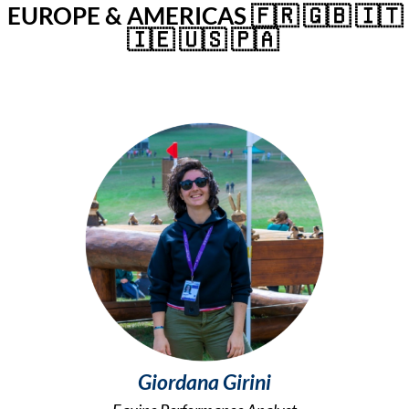
EUROPE & AMERICAS 🇫🇷 🇬🇧 🇮🇹
🇮🇪 🇺🇸 🇵🇦
Giordana Girini