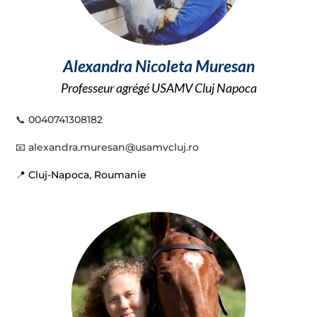
Alexandra Nicoleta Muresan
Professeur agrégé USAMV Cluj Napoca
📞
0040741308182
📧
alexandra.muresan@usamvcluj.ro
📍 Cluj-Napoca, Roumanie