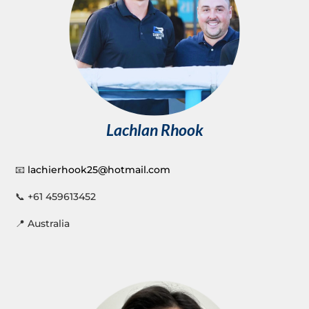
Lachlan Rhook
📧
lachierhook25@hotmail.com
📞 +61 459613452
📍 Australia