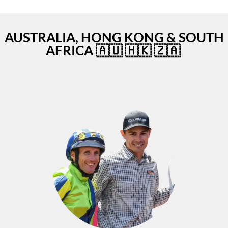
AUSTRALIA, HONG KONG & SOUTH
AFRICA 🇦🇺 🇭🇰 🇿🇦