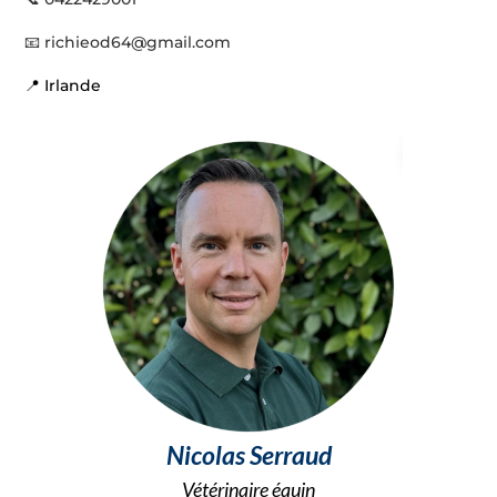
📧
richieod64@gmail.com
📍 Irlande
Nicolas Serraud
Vétérinaire équin