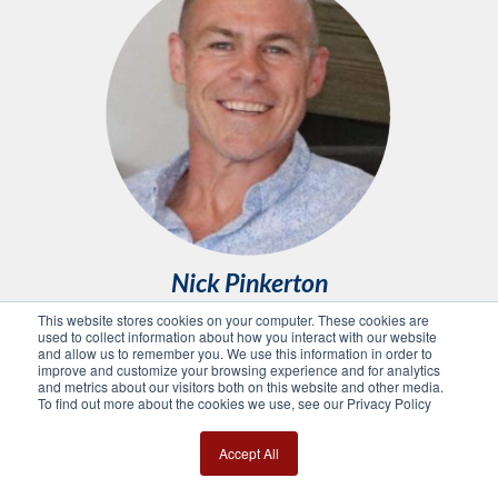
Nick Pinkerton
Analyste des performances équines
This website stores cookies on your computer. These cookies are
used to collect information about how you interact with our website
and allow us to remember you. We use this information in order to
📞
+61 400 474 414
improve and customize your browsing experience and for analytics
and metrics about our visitors both on this website and other media.
To find out more about the cookies we use, see our Privacy Policy
📧
nick@nickpinkerton.com.au
📍
Garfield, Australia
Accept All