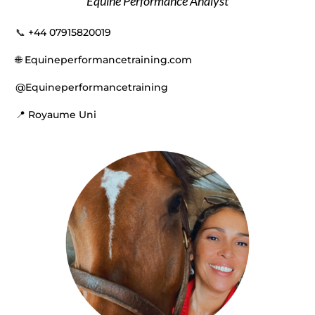
Equine Performance Analyst
📞
+44 07915820019
🌐 Equineperformancetraining.com
@Equineperformancetraining
📍 Royaume Uni