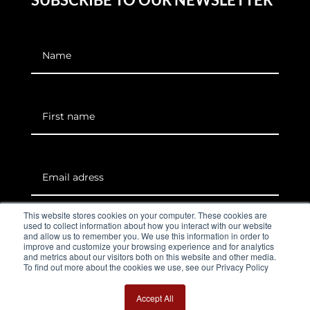
This website stores cookies on your computer. These cookies are
=
11 + 2
used to collect information about how you interact with our website
Subscribe
and allow us to remember you. We use this information in order to
improve and customize your browsing experience and for analytics
and metrics about our visitors both on this website and other media.
To find out more about the cookies we use, see our Privacy Policy
Accept All