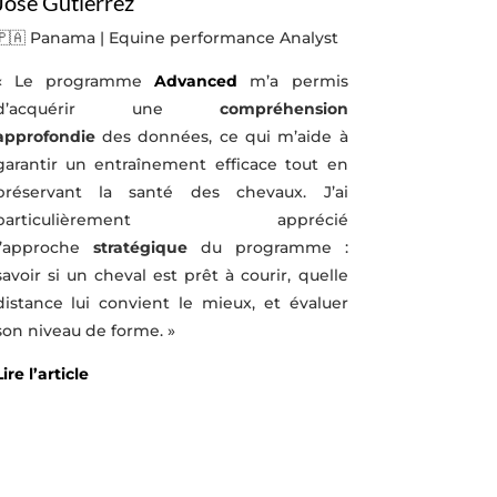
Jose Gutierrez
🇵🇦 Panama | Equine performance Analyst
« Le programme
Advanced
m’a permis
d’acquérir une
compréhension
approfondie
des données, ce qui m’aide à
garantir un entraînement efficace tout en
préservant la santé des chevaux. J’ai
particulièrement apprécié
l’approche
stratégique
du programme :
savoir si un cheval est prêt à courir, quelle
distance lui convient le mieux, et évaluer
son niveau de forme.
»
Lire l’article