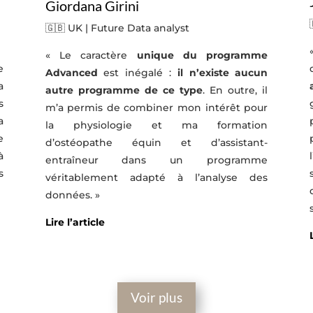
Giordana Girini
🇬🇧
UK | Future Data analyst
« Le caractère
unique du programme
e
Advanced
est inégalé :
il n’existe aucun
a
autre programme de ce type
. En outre, il
s
m’a permis de combiner mon intérêt pour
a
la physiologie et ma formation
e
d’ostéopathe équin et d’assistant-
à
entraîneur dans un programme
s
véritablement adapté à l’analyse des
données.
»
Lire l’article
Voir plus