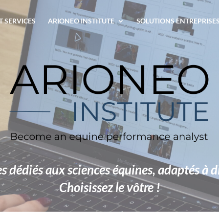
T SERVICES
ARIONEO INSTITUTE
SOLUTIONS ENTREPRISE
dédiés aux sciences équines, adaptés à di
Choisissez le vôtre !